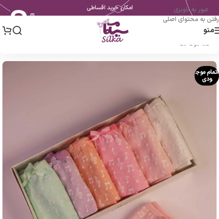
امکان خرید اقساطی
عبور به ناوبری
رفتن به محتوای اصلی
منو
خانه
/
اوت لت
اتمام موج
ودی