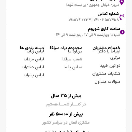
تبریز- خیابان جمهوری- بن بست شهدا
شماره تماس
35574108 - 041 | 09057912234
ساعت کاری شوروم
شنبه تا چهارشنبه 9 الی 17 ، پنج شنبه 9 الی 14
خدمات مشتریان
مجموعه برند سيلكا
دسته بندی ها
ارتباط با دفتر
درباره ما
لباس زنانه
مرکزی
شعب سیلکا
لباس مردانه
قوانین خرید
تماس با ما
لباس دخترانه
شکایات مشتریان
لباس پسرانه
سوالات متداول
بیش از 35 سال
در کنـــــار شمــــا هستیم
بیش از 50000 نفر
مشتری فعال در سراسر کشور