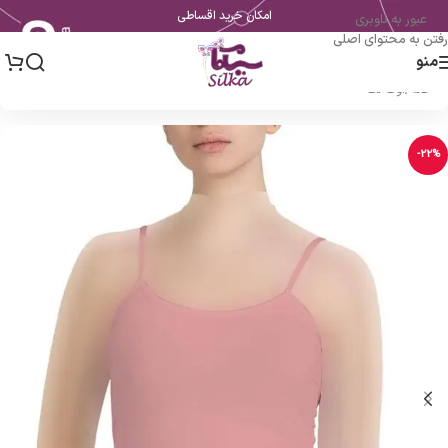
امکان خرید اقساطی
عبور به ناوبری
رفتن به محتوای اصلی
منو
خانه
/
اوت لت
-22%