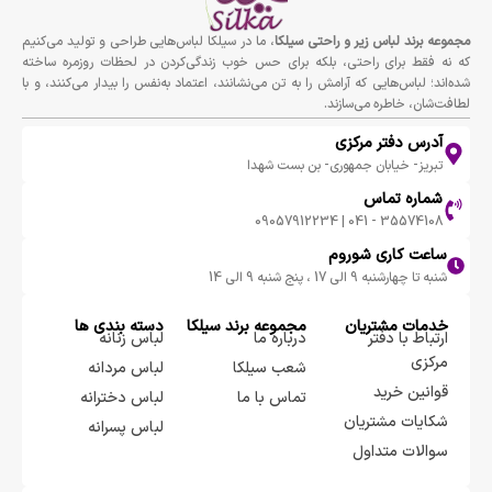
مجموعه برند لباس زير و راحتى سيلكا
، ما در سیلکا لباس‌هایی طراحی و تولید می‌کنیم
که نه فقط برای راحتی، بلکه برای حس خوب زندگی‌کردن در لحظات روزمره ساخته
شده‌اند؛ لباس‌هایی که آرامش را به تن می‌نشانند، اعتماد به‌نفس را بیدار می‌کنند، و با
لطافت‌شان، خاطره می‌سازند.
آدرس دفتر مرکزی
تبریز- خیابان جمهوری- بن بست شهدا
شماره تماس
35574108 - 041 | 09057912234
ساعت کاری شوروم
شنبه تا چهارشنبه 9 الی 17 ، پنج شنبه 9 الی 14
خدمات مشتریان
مجموعه برند سيلكا
دسته بندی ها
ارتباط با دفتر
درباره ما
لباس زنانه
مرکزی
شعب سیلکا
لباس مردانه
قوانین خرید
تماس با ما
لباس دخترانه
شکایات مشتریان
لباس پسرانه
سوالات متداول