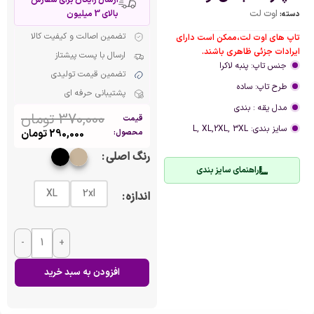
اوت لت
بالای 3 میلیون
دسته:
تضمین اصالت و کیفیت کالا
تاپ های اوت لت،ممکن است دارای
ایرادات جزئی ظاهری باشند.
ارسال با پست پیشتاز
جنس تاپ: پنبه لاکرا
تضمین قیمت تولیدی
طرح تاپ: ساده
پشتیبانی حرفه ای
مدل یقه : بندی
370,000
تومان
قیمت
سایز بندی: L, XL,2XL, 3XL
290,000
تومان
محصول:
رنگ اصلی
راهنمای سایز بندی
XL
2xl
اندازه
-
+
افزودن به سبد خرید