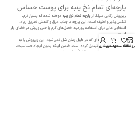
پارچه‌ای تمام نخ پنبه برای پوست حساس
زیرپوش رکابی سیلکا از
پارچه تمام نخ پنبه
دوخته شده که بسیار نرم،
تنفس‌پذیر و لطیف است. این پارچه با جذب عرق و کاهش تعریق زیاد،
انتخابی عالی برای استفاده روزمره، فصل‌های گرم یا حتی ورزش در فضای باز
است.
دوخت دقیق و یقه‌ای که در طول زمان شل نمی‌شود، این زیرپوش را به
محصولی ماندگار تبدیل کرده است. ضمن اینکه بدون ایجاد حساسیت،
روشگاه
علاقه مندی
سبد خرید
حساب کاربری من
برای استفاده طولانی‌مدت کاملاً مناسب است.
مناسب برای استفاده روزمره و خانگی
چه به دنبال یک
لباس خانگی مردانه
ساده باشید و چه بخواهید زیر لباس‌های
بیرونی‌تان از یک لایه محافظ و نرم استفاده کنید، این زیرپوش مردانه نخی
کار شما را راه می‌اندازد.
برای دیدن دیگر مدل‌های لباس زیر مردانه، می‌توانید به صفحه
زیرپوش
مردانه سیلکا
مراجعه کنید و مجموعه‌ای کامل و متنوع را ببینید.
محصولات اخیرا مشاهده شده