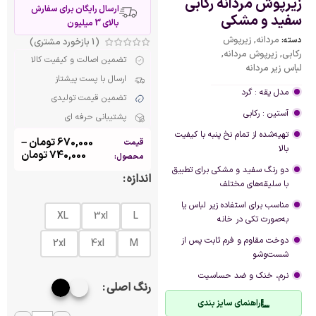
زیرپوش مردانه رکابی
ارسال رایگان برای سفارش
سفید و مشکی
بالای 3 میلیون
مردانه
,
زیرپوش
دسته:
(
1
بازخورد مشتری)
رکابی
,
زیرپوش مردانه
,
تضمین اصالت و کیفیت کالا
لباس زیر مردانه
ارسال با پست پیشتاز
مدل یقه : گرد
تضمین قیمت تولیدی
آستین : رکابی
پشتیبانی حرفه ای
تهیه‌شده از تمام نخ پنبه با کیفیت
670,000
تومان
–
قیمت
بالا
740,000
تومان
محصول:
دو رنگ سفید و مشکی برای تطبیق
اندازه
با سلیقه‌های مختلف
مناسب برای استفاده زیر لباس یا
XL
3xl
L
به‌صورت تکی در خانه
دوخت مقاوم و فرم ثابت پس از
2xl
4xl
M
شست‌وشو
نرم، خنک و ضد حساسیت
رنگ اصلی
راهنمای سایز بندی