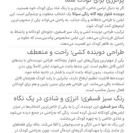
پرانرژی برای کودک شما
اگر به دنبال لباسی خاص، کاربردی و با رنگ شاد برای کودک خود هستید،
دوبنده شلوار بچه گانه رنگی سیلکا
یک انتخاب متفاوت و چشم‌گیر است. این
لباس با طراحی خلاقانه و رنگ جذاب، به راحتی می‌تواند یکی از محبوب‌ترین
آیتم‌های کمد کودک شود.
ترکیب طراحی دوبنده‌ کشی و رنگ سبز فسفری، جلوه‌ای کودکانه و بانشاط به
استایل فرزندتان می‌دهد. این لباس مخصوص والدینی‌ست که علاوه بر
راحتی، به ظاهر کودک نیز اهمیت می‌دهند.
طراحی دوبنده کشی؛ راحت و منعطف
یکی از مهم‌ترین ویژگی‌های این شلوار بچه‌گانه، طراحی دوبنده‌ای با بندهای
کشی قابل تنظیم است. این بندها باعث می‌شوند لباس کاملاً روی بدن
کودک بنشیند، بدون اینکه باعث اذیت یا فشار در ناحیه شانه شود.
دوبنده‌ها قابلیت تنظیم ارتفاع دارند، بنابراین با رشد کودک هم‌چنان قابل
استفاده باقی می‌مانند. این طراحی هم برای سنین پایین و هم برای کودکان
فعال بسیار مناسب است.
رنگ سبز فسفری؛ انرژی و شادی در یک نگاه
رنگ سبز فسفری
این دوبنده، آن را به یکی از خاص‌ترین انتخاب‌ها در میان
لباس‌های کودکانه تبدیل کرده است. رنگی که به‌راحتی در جمع دیده می‌شود
و شادی خاصی را به چهره کودک می‌بخشد.
این رنگ نه تنها حس تازگی و جنب‌وجوش را القا می‌کند، بلکه برای فضاهای
باز مانند پارک یا مهدکودک گزینه‌ای ایده‌آل است، چون به‌راحتی کودک در