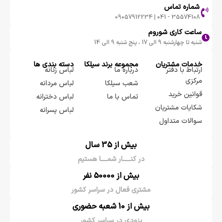
شماره تماس
35574108 - 041 | 09057912234
ساعت کاری شوروم
شنبه تا چهارشنبه 9 الی 17 ، پنج شنبه 9 الی 14
خدمات مشتریان
مجموعه برند سيلكا
دسته بندی ها
ارتباط با دفتر
درباره ما
لباس زنانه
مرکزی
شعب سیلکا
لباس مردانه
قوانین خرید
تماس با ما
لباس دخترانه
شکایات مشتریان
لباس پسرانه
سوالات متداول
بیش از 35 سال
در کنـــــار شمــــا هستیم
بیش از 50000 نفر
مشتری فعال در سراسر کشور
بیش از 10 شعبه حضوری
بزودی در سراسر کشور