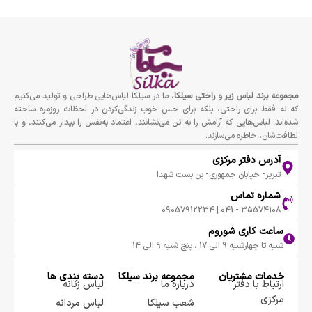
مجموعه برند لباس زير و راحتى سيلكا
، ما در سیلکا لباس‌هایی طراحی و تولید می‌کنیم
که نه فقط برای راحتی، بلکه برای حس خوب زندگی‌کردن در لحظات روزمره ساخته
شده‌اند؛ لباس‌هایی که آرامش را به تن می‌نشانند، اعتماد به‌نفس را بیدار می‌کنند، و با
لطافت‌شان، خاطره می‌سازند.
آدرس دفتر مرکزی
تبریز- خیابان جمهوری- بن بست شهدا
شماره تماس
35574108 - 041 | 09057912234
ساعت کاری شوروم
شنبه تا چهارشنبه 9 الی 17 ، پنج شنبه 9 الی 14
خدمات مشتریان
مجموعه برند سيلكا
دسته بندی ها
ارتباط با دفتر
درباره ما
لباس زنانه
مرکزی
شعب سیلکا
لباس مردانه