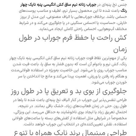
جنس نخ پنبه‌ای در
جوراب زنانه نیم ساق کش انگیسی پنبه نایک چهار
رنگ
باعث شده تا این محصول بسیار نرم، لطیف و مناسب پوست‌های
حساس باشد. برخلاف جوراب‌هایی با الیاف مصنوعی، این مدل از بروز
خارش، حساسیت یا احساس سنگینی در پا جلوگیری می‌کند و در شرایط
مختلف آب‌وهوایی، احساس راحتی کاملی ایجاد می‌نماید.
کش راحت با حفظ فرم جوراب در طول
زمان
یکی از مهم‌ترین نقاط قوت جوراب زنانه نیم ساق کش انگیسی پنبه نایک چهار
رنگ، کش نرم و بادوام آن است که بدون فشار به ساق پا، باعث فیت شدن
مناسب جوراب روی پا می‌شود. این خاصیت به‌ویژه در استفاده طولانی‌مدت
و هنگام راه رفتن یا ورزش، اهمیت پیدا می‌کند و مانع جا انداختن یا سر
خوردن جوراب می‌شود.
جلوگیری از بوی بد و تعریق پا در طول روز
طراحی تنفس‌پذیر این جوراب در کنار الیاف نخ پنبه‌ای باعث شده تا پاها در
طول روز، حتی در زمان فعالیت‌های زیاد، خشک باقی بمانند. در نتیجه،
احتمال تعریق زیاد یا ایجاد بوی ناخوشایند به حداقل می‌رسد. این ویژگی،
مخصوصاً در شرایطی مثل استفاده از کفش‌های بسته یا ساعت‌های طولانی
استفاده، نقش تعیین‌کننده‌ای در انتخاب این جوراب خواهد داشت.
طراحی مینیمال برند نایک همراه با تنوع