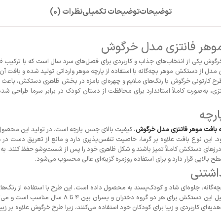
توضیحات
توضیحات تکمیلی
نظرات (0)
موهر فانتزی مدل خرگوش
ش یکی از انتخاب‌های جذاب و کاربردی برای فصل‌های سرد سال است که با ترکیب ظاهری
این مدل از دستکش موهر بچه‌گانه با استفاده از پارچه موهر وارداتی تولید شده و بافت آ
رح کارتونی خرگوش با رنگ‌های ملایم و چهره‌ای بامزه در بخش ظاهری دستکش، باعث 
، به‌صورت کاملاً استاندارد برای محافظت از دستان کودک در برابر سرما طراحی شده 
رچه
 بافت موهر فانتزی مدل خرگوش
، کیفیت بالای جنس پارچه است. در تولید این محصول 
د. این نوع بافت علاوه بر گرما، خاصیت تنفس‌پذیری دارد و مانع از تعریق دست در
 درزهای دستکش کاملاً تمیز باشند و شکل ظاهری خود را پس از شست‌وشو حفظ کنند. به
سطح بالایی قرار دارد و برای استفاده روزمره گزینه‌ای عالی محسوب می‌شود.
اشتنی
انه، جلوه‌ای شاد و کودک‌پسند به محصول داده است. این طرح با استفاده از رنگ‌ه
بازی و نشاط در کودک می‌شود. به همین دلیل این دستکش برای
هدیه‌ای کاربردی و زیبا برای کودکان خود استفاده می‌کنند، زیرا طرح خرگوش علاوه بر زیبا