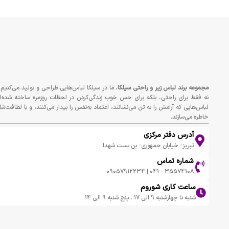
مجموعه برند لباس زير و راحتى سيلكا
، ما در سیلکا لباس‌هایی طراحی و تولید می‌کنیم 
نه فقط برای راحتی، بلکه برای حس خوب زندگی‌کردن در لحظات روزمره ساخته شده‌ان
لباس‌هایی که آرامش را به تن می‌نشانند، اعتماد به‌نفس را بیدار می‌کنند، و با لطافت‌شا
خاطره می‌سازند.
آدرس دفتر مرکزی
تبریز- خیابان جمهوری- بن بست شهدا
شماره تماس
35574108 - 041 | 09057912234
ساعت کاری شوروم
شنبه تا چهارشنبه 9 الی 17 ، پنج شنبه 9 الی 14