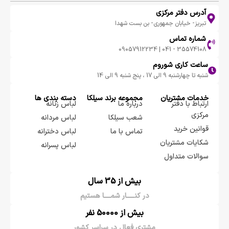
آدرس دفتر مرکزی
تبریز- خیابان جمهوری- بن بست شهدا
شماره تماس
35574108 - 041 | 09057912234
ساعت کاری شوروم
شنبه تا چهارشنبه 9 الی 17 ، پنج شنبه 9 الی 14
خدمات مشتریان
مجموعه برند سيلكا
دسته بندی ها
ارتباط با دفتر
درباره ما
لباس زنانه
مرکزی
شعب سیلکا
لباس مردانه
قوانین خرید
تماس با ما
لباس دخترانه
شکایات مشتریان
لباس پسرانه
سوالات متداول
بیش از 35 سال
در کنـــــار شمــــا هستیم
بیش از 50000 نفر
مشتری فعال در سراسر کشور