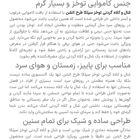
جنس کاموایی توخز و بسیار گرم
شال و کلاه گردنی توخز سیلکا طرح الشن
با استفاده از بافت کاموایی مرغوب
و آستر داخلی خز طراحی شده است که همین ترکیب باعث می‌شود محصول
در روزهای سرد سال گرمایی متفاوت و مطمئن ایجاد کند. توخز بودن این
ست نه‌تنها حس نرمی و لطافت بیشتری به آن می‌دهد بلکه با جلوگیری از
نفوذ سرما، بدن را به‌ویژه در ناحیه گردن و سر به‌خوبی گرم نگه می‌دارد. این
ویژگی باعث می‌شود حتی در هوای برفی یا هنگام قرار گرفتن در معرض
بادهای شدید زمستانی نیز آرامش و راحتی حفظ شود و تجربه‌ای کاملاً
متفاوت از استفاده یک شال و کلاه گردنی برای مصرف‌کننده رقم بخورد.
مناسب برای پاییز، زمستان و هوای سرد
شال و کلاه گردنی توخز سیلکا طرح الشن تنها یک اکسسوری ساده نیست
بلکه یک همراه مطمئن در روزهای سرد است. بسیاری از افراد در فصل
زمستان تنها به استفاده از یک شال یا یک کلاه بسنده می‌کنند اما این ست
به‌صورت کامل طراحی شده تا تمام نواحی حساس به سرما مانند گردن و
گوش‌ها را پوشش دهد. به‌عنوان مثال اگر در یک سفر زمستانی به مناطق
کوهستانی بروید، داشتن این شال و کلاه گردنی کمک می‌کند بدن شما
گرمای خود را حفظ کند و سرمای شدید آسیبی به سلامتی‌تان وارد نکند.
طراحی ساده و شیک برای تمام سنین
سادگی همیشه نمادی از شیک بودن است و شال و کلاه گردنی توخز سیلکا
طرح الشن نیز دقیقاً با همین رویکرد طراحی شده است. این محصول