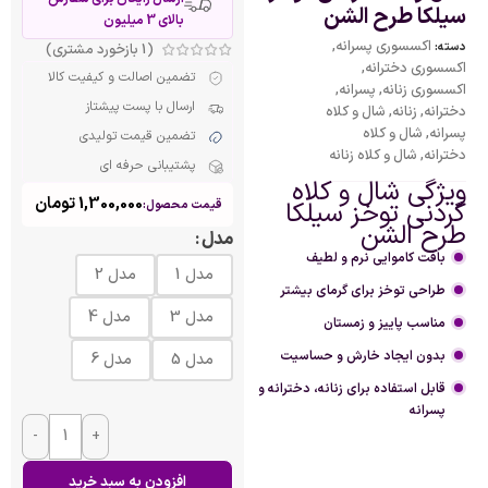
سیلکا طرح الشن
بالای 3 میلیون
اکسسوری پسرانه
,
دسته:
(
1
بازخورد مشتری)
اکسسوری دخترانه
,
تضمین اصالت و کیفیت کالا
اکسسوری زنانه
,
پسرانه
,
ارسال با پست پیشتاز
دخترانه
,
زنانه
,
شال و کلاه
پسرانه
,
شال و کلاه
تضمین قیمت تولیدی
دخترانه
,
شال و کلاه زنانه
پشتیبانی حرفه ای
ویژگی شال و کلاه
1,300,000
تومان
گردنی توخز سیلکا
قیمت محصول:
طرح الشن
مدل
بافت کاموایی نرم و لطیف
مدل 1
مدل 2
طراحی توخز برای گرمای بیشتر
مدل 3
مدل 4
مناسب پاییز و زمستان
بدون ایجاد خارش و حساسیت
مدل 5
مدل 6
قابل استفاده برای زنانه، دخترانه و
پسرانه
-
+
افزودن به سبد خرید