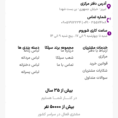
آدرس دفتر مرکزی
تبریز- خیابان جمهوری- بن بست شهدا
شماره تماس
35574108 - 041 | 09057912234
ساعت کاری شوروم
شنبه تا چهارشنبه 9 الی 17 ، پنج شنبه 9 الی 14
خدمات مشتریان
مجموعه برند سيلكا
دسته بندی ها
ارتباط با دفتر
درباره ما
لباس زنانه
مرکزی
شعب سیلکا
لباس مردانه
قوانین خرید
تماس با ما
لباس دخترانه
شکایات مشتریان
لباس پسرانه
سوالات متداول
بیش از 35 سال
در کنـــــار شمــــا هستیم
بیش از 50000 نفر
مشتری فعال در سراسر کشور