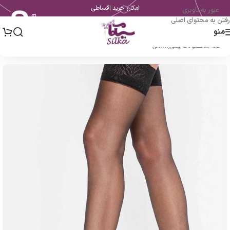
امکان خرید اقساطی
عبور به ناوبری
رفتن به محتوای اصلی
منو
خانه
/
محصولات پنتی(penti)