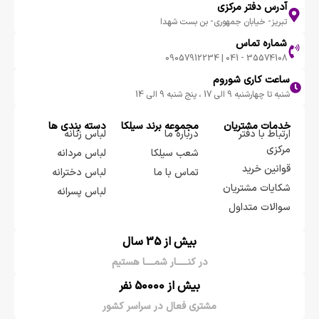
آدرس دفتر مرکزی
تبریز- خیابان جمهوری- بن بست شهدا
شماره تماس
35574108 - 041 | 09057912234
ساعت کاری شوروم
شنبه تا چهارشنبه 9 الی 17 ، پنج شنبه 9 الی 14
خدمات مشتریان
مجموعه برند سيلكا
دسته بندی ها
ارتباط با دفتر
درباره ما
لباس زنانه
مرکزی
شعب سیلکا
لباس مردانه
قوانین خرید
تماس با ما
لباس دخترانه
شکایات مشتریان
لباس پسرانه
سوالات متداول
بیش از 35 سال
در کنـــــار شمــــا هستیم
بیش از 50000 نفر
مشتری فعال در سراسر کشور