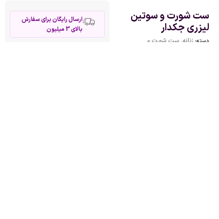
ست شورت و سوتین
ارسال رایگان برای سفارش
لیزری جکدار
بالای 3 میلیون
زنانه
,
ست شورت و
دسته:
تضمین اصالت و کیفیت کالا
سوتین زنانه
,
لباس زیر
ارسال با پست پیشتاز
زنانه
تضمین قیمت تولیدی
چند ویژگی کوتاه:
پشتیبانی حرفه ای
جنس پشمی و نرم
طراحی فانتزی خرگوشی
مناسب برای فصل‌های سرد
رنگ‌های پاستلی جذاب
سایزبندی متنوع
شورت فری سایز است