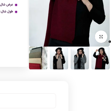
عرض شال:
طول شال:
90
بزرگنمایی تصویر