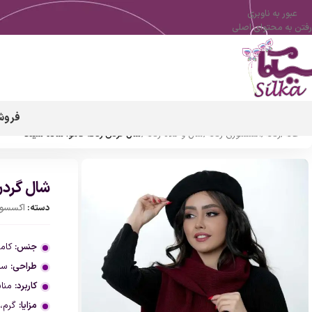
عبور به ناوبری
رفتن به محتوای اصلی
فروش
خانه
/
زنانه
/
اکسسوری زنانه
/
شال و کلاه زنانه
/
شال گردن زنانه کاموا ساده سیلکا
شال گردن 
دسته:
اکسسوری
جنس:
کامو
طراحی:
ساد
کاربرد:
مناس
مزایا:
گرم، 