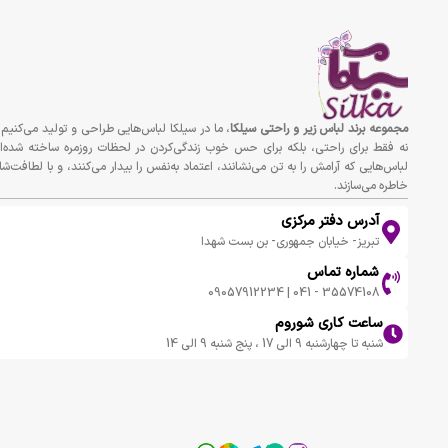
مجموعه برند لباس زير و راحتى سيلكا
، ما در سیلکا لباس‌هایی طراحی و تولید می‌کنیم 
نه فقط برای راحتی، بلکه برای حس خوب زندگی‌کردن در لحظات روزمره ساخته شده‌ان
لباس‌هایی که آرامش را به تن می‌نشانند، اعتماد به‌نفس را بیدار می‌کنند، و با لطافت‌شا
خاطره می‌سازند.
آدرس دفتر مرکزی
تبریز- خیابان جمهوری- بن بست شهدا
شماره تماس
35574108 - 041 | 09057912234
ساعت کاری شوروم
شنبه تا چهارشنبه 9 الی 17 ، پنج شنبه 9 الی 14