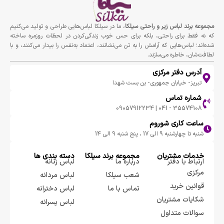
مجموعه برند لباس زير و راحتى سيلكا
، ما در سیلکا لباس‌هایی طراحی و تولید می‌کنیم
که نه فقط برای راحتی، بلکه برای حس خوب زندگی‌کردن در لحظات روزمره ساخته
شده‌اند؛ لباس‌هایی که آرامش را به تن می‌نشانند، اعتماد به‌نفس را بیدار می‌کنند، و با
لطافت‌شان، خاطره می‌سازند.
آدرس دفتر مرکزی
تبریز- خیابان جمهوری- بن بست شهدا
شماره تماس
35574108 - 041 | 09057912234
ساعت کاری شوروم
شنبه تا چهارشنبه 9 الی 17 ، پنج شنبه 9 الی 14
خدمات مشتریان
مجموعه برند سيلكا
دسته بندی ها
ارتباط با دفتر
درباره ما
لباس زنانه
مرکزی
شعب سیلکا
لباس مردانه
قوانین خرید
تماس با ما
لباس دخترانه
شکایات مشتریان
لباس پسرانه
سوالات متداول