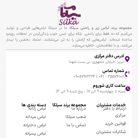
مجموعه برند لباس زير و راحتى سيلكا
، ما در سیلکا لباس‌هایی طراحی و تولید
می‌کنیم که نه فقط برای راحتی، بلکه برای حس خوب زندگی‌کردن در لحظات روزمره
ساخته شده‌اند؛ لباس‌هایی که آرامش را به تن می‌نشانند، اعتماد به‌نفس را بیدار
می‌کنند، و با لطافت‌شان، خاطره می‌سازند.
آدرس دفتر مرکزی
تبریز- خیابان جمهوری- بن بست شهدا
شماره تماس
35574108 - 041 | 09057912234
ساعت کاری شوروم
شنبه تا چهارشنبه 9 الی 17 ، پنج شنبه 9 الی 14
خدمات مشتریان
مجموعه برند سيلكا
دسته بندی ها
ارتباط با دفتر
درباره ما
لباس زنانه
مرکزی
شعب سیلکا
لباس مردانه
قوانین خرید
تماس با ما
لباس دخترانه
شکایات مشتریان
لباس پسرانه