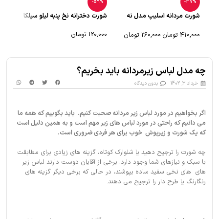
-55%
-59%
-37%
شورت مردانه اسلیپ مدل نه
شورت دخترانه نخ پنبه لیلو سیلکا
شورت پ
ضلعی اوت لت
120,000
تومان
00,000
410,000
تومان
260,000
تومان
انتخاب گزینه‌ها
انت
انتخاب گزینه‌ها
چه مدل لباس زیرمردانه باید بخریم؟
خرداد 3, 1402
بدون دیدگاه
اگر بخواهیم در مورد لباس زیر مردانه صحبت کنیم. باید بگوییم که همه ما
می دانیم که راحتی در مورد لباس های زیر مهم است و به همین دلیل است
که یک شورت و زیرپوش خوب برای هر فردی ضروری است.
چه شورت را ترجیح دهید یا شلوارک کوتاه، گزینه های زیادی برای مطابقت
با سبک و نیازهای شما وجود دارد. برخی از آقایان دوست دارند لباس زیر
های های نخی سفید ساده بپوشند، در حالی که برخی دیگر گزینه های
رنگارنگ یا طرح دار را ترجیح می دهند.