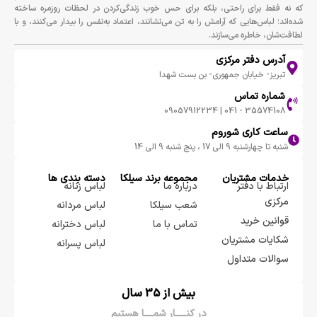
که نه فقط برای راحتی، بلکه برای حس خوب زندگی‌کردن در لحظات روزمره ساخته
شده‌اند؛ لباس‌هایی که آرامش را به تن می‌نشانند، اعتماد به‌نفس را بیدار می‌کنند، و با
لطافت‌شان، خاطره می‌سازند.
آدرس دفتر مرکزی
تبریز- خیابان جمهوری- بن بست شهدا
شماره تماس
35574108 - 041 | 09057912234
ساعت کاری شوروم
شنبه تا چهارشنبه 9 الی 17 ، پنج شنبه 9 الی 14
خدمات مشتریان
مجموعه برند سيلكا
دسته بندی ها
ارتباط با دفتر
درباره ما
لباس زنانه
مرکزی
شعب سیلکا
لباس مردانه
قوانین خرید
تماس با ما
لباس دخترانه
شکایات مشتریان
لباس پسرانه
سوالات متداول
بیش از 35 سال
در کنـــــار شمــــا هستیم